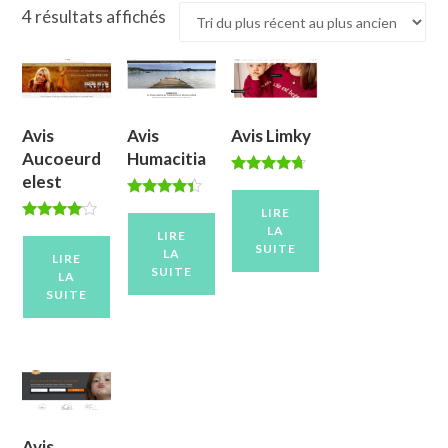
Trié
4 résultats affichés
du
plus
récent
au
Avis
Avis
Avis Limky
plus
Aucoeurd
Humacitia
ancien
elest
Note
4.50
Note
sur 5
LIRE
4.25
Note
LA
sur 5
LIRE
3.86
SUITE
LA
sur 5
LIRE
SUITE
LA
SUITE
Avis