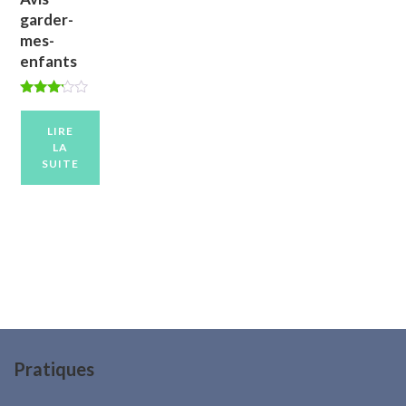
garder-
mes-
enfants
Note
3.00
sur 5
LIRE
LA
SUITE
Pratiques